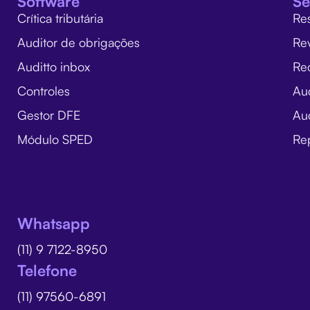
Software
Se
Crítica tributária
Re
Auditor de obrigações
Re
Auditto inbox
Rec
Controles
Au
Gestor DFE
Aud
Módulo SPED
Rep
Whatsapp
(11) 9 7122-8950
Telefone
(11) 97560-6891