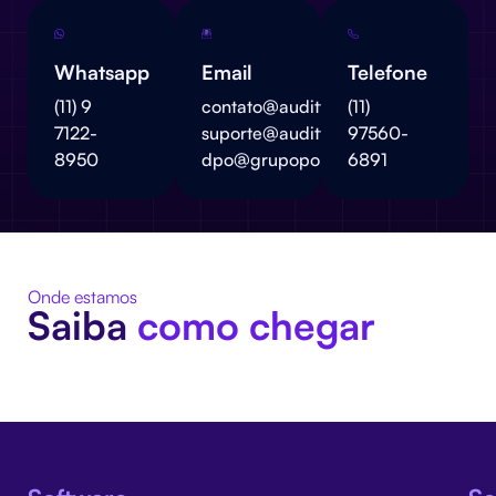
Whatsapp
Email
Telefone
(11) 9
contato@auditto.com.br
(11)
7122-
suporte@auditto.com.br
97560-
8950
dpo@grupopomin.com.br
6891
Onde estamos
Saiba
como chegar