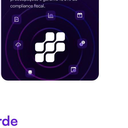
compliance fiscal.
rde