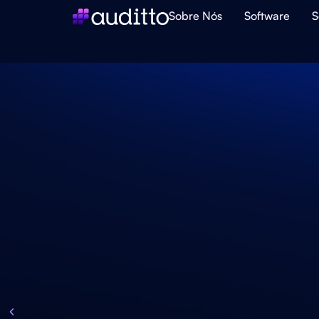
Sobre Nós
Software
S
Inteligênci
Artificial p
Contabilid
Alto Nível.
Se os esforços do seu escritório