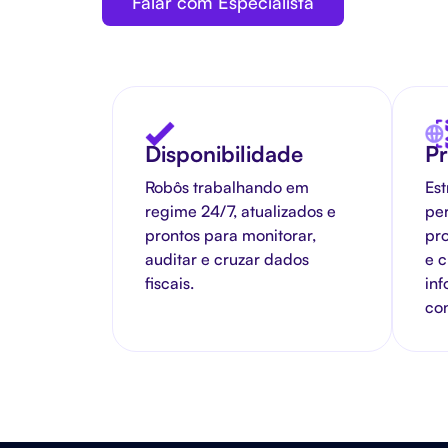
Falar com Especialista
Disponibilidade
P
Robôs trabalhando em
Est
regime 24/7, atualizados e
pe
prontos para monitorar,
pr
auditar e cruzar dados
e 
fiscais.
inf
con