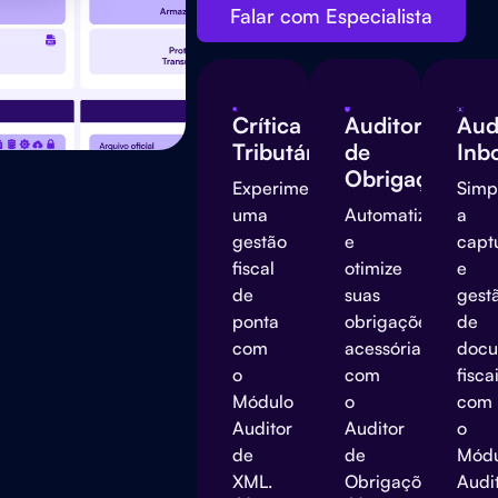
Falar com Especialista
Crítica
Auditor
Aud
Tributária
de
Inb
Obrigações
Experimente
Simp
uma
Automatize
a
gestão
e
capt
fiscal
otimize
e
de
suas
gest
ponta
obrigações
de
com
acessórias
docu
o
com
fisca
Módulo
o
com
Auditor
Auditor
o
de
de
Mód
XML.
Obrigações.
Audi