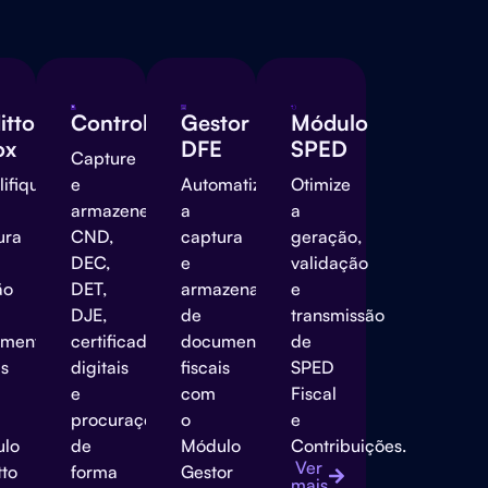
itto
Controle
Gestor
Módulo
ox
DFE
SPED
Capture
lifique
e
Automatize
Otimize
armazene
a
a
ura
CND,
captura
geração,
DEC,
e
validação
ão
DET,
armazenamento
e
DJE,
de
transmissão
mentos
certificados
documentos
de
is
digitais
fiscais
SPED
e
com
Fiscal
procurações
o
e
ulo
de
Módulo
Contribuições.
Ver
tto
forma
Gestor
mais