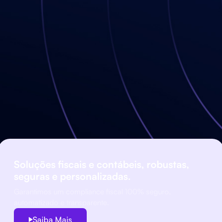
umidos. Com a Auditto
os, aprimora seus
 da sua equipe fiscal,
Soluções fiscais e contábeis, robustas,
seguras e personalizadas.
Garantimos um compliance fiscal 100% seguro,
automatizado e transparente.
Saiba Mais