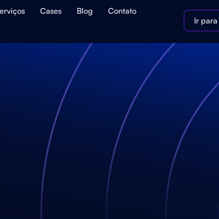
erviços
Cases
Blog
Contato
Ir par
a
ara
ades de
 contábil são reais, seus