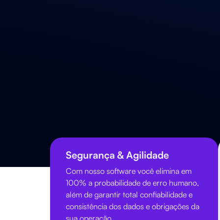
resultados não podem ser pres
Intelligence, você minimiza risc
processos e eleva a performance
financeira e tributária.
Falar com Especialista
Segurança & Agilidade
Com nosso software você elimina em
100% a probabilidade de erro humano,
além de garantir total confiabilidade e
consistência dos dados e obrigações da
sua operação.