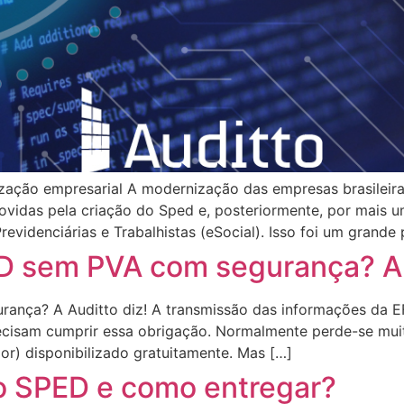
ormatização empresarial A modernização das empresas brasile
vidas pela criação do Sped e, posteriormente, por mais u
Previdenciárias e Trabalhistas (eSocial). Isso foi um grand
D sem PVA com segurança? A 
nça? A Auditto diz! A transmissão das informações da EFD
cisam cumprir essa obrigação. Normalmente perde-se muito
r) disponibilizado gratuitamente. Mas […]
o SPED e como entregar?