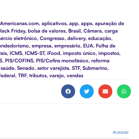
Americanas.com
,
aplicativos
,
app
,
apps
,
apuração de
lack Friday
,
bolsa de valores
,
Brasil
,
Câmara
,
carga
ércio eletrônico
,
Congresso
,
delivery
,
educação
,
endedorismo
,
empresa
,
empresário
,
EUA
,
Folha de
tais
,
ICMS
,
ICMS-ST
,
iFood
,
imposto único
,
impostos
,
S
,
PIS/COFINS
,
PIS/Cofins monofásico
,
reforma
,
saúde
,
Senado
,
setor varejista
,
STF
,
Submarino
,
Federal
,
TRF
,
tributos
,
varejo
,
vendas
Acessar