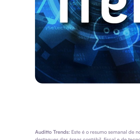
Auditto Trends:
Este é o resumo semanal de no
destaques das áreas contábil, fiscal e de tecn