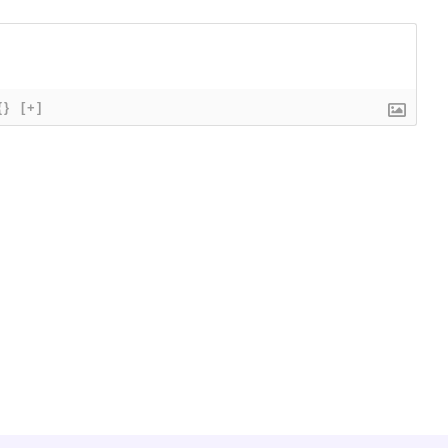
{}
[+]