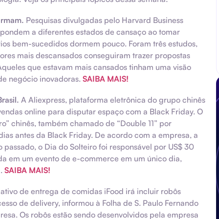
ormam.
Pesquisas divulgadas pelo Harvard Business
ondem a diferentes estados de cansaço ao tomar
rios bem-sucedidos dormem pouco. Foram três estudos,
ores mais descansados conseguiram trazer propostas
. Aqueles que estavam mais cansados tinham uma visão
 de negócio inovadoras.
SAIBA MAIS!
rasil.
A Aliexpress, plataforma eletrônica do grupo chinês
 vendas online para disputar espaço com a Black Friday. O
iro” chinês, também chamado de “Double 11” por
 dias antes da Black Friday. De acordo com a empresa, a
 passado, o Dia do Solteiro foi responsável por US$ 30
rada em um evento de e-commerce em um único dia,
a.
SAIBA MAIS!
ativo de entrega de comidas iFood irá incluir robôs
cesso de delivery, informou à Folha de S. Paulo Fernando
presa. Os robôs estão sendo desenvolvidos pela empresa