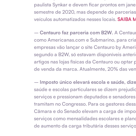
paulista Synkar e devem ficar prontos em jane
semestre de 2020, mas depende de parcerias
veículos automatizados nesses locais.
SAIBA M
–
Centauro faz parceria com B2W.
A Centaur
como Americanas.com e Submarino, para criar
empresas vão lançar o site Centauro by Amer
segundo a B2W, só estavam disponíveis anterio
artigos nas lojas físicas da Centauro ou opta
de venda da marca. Atualmente, 20% das vend
–
Imposto único elevará escola e saúde, di
saúde e escolas particulares se dizem prejud
serviços e pressionam deputados e senadores 
tramitam no Congresso. Para os gestores dessa
Câmara e do Senado elevam a carga de impos
serviços como mensalidades escolares e plano
de aumento da carga tributária desses serviç