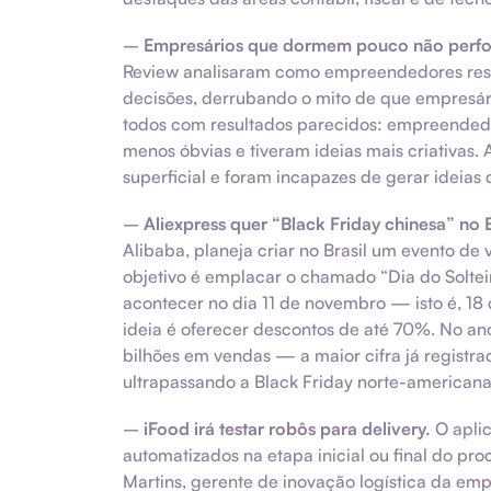
–
Empresários que dormem pouco não perf
Review analisaram como empreendedores resp
decisões, derrubando o mito de que empresá
todos com resultados parecidos: empreended
menos óbvias e tiveram ideias mais criativas
superficial e foram incapazes de gerar ideias
–
Aliexpress quer “Black Friday chinesa” no B
Alibaba, planeja criar no Brasil um evento de
objetivo é emplacar o chamado “Dia do Solte
acontecer no dia 11 de novembro — isto é, 18
ideia é oferecer descontos de até 70%. No ano
bilhões em vendas — a maior cifra já regist
ultrapassando a Black Friday norte-american
–
iFood irá testar robôs para delivery.
O aplic
automatizados na etapa inicial ou final do pro
Martins, gerente de inovação logística da em