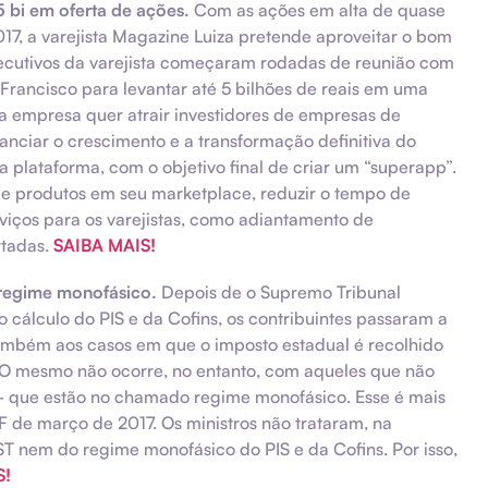
 bi em oferta de ações.
Com as ações em alta de quase
, a varejista Magazine Luiza pretende aproveitar o bom
cutivos da varejista começaram rodadas de reunião com
 Francisco para levantar até 5 bilhões de reais em uma
a empresa quer atrair investidores de empresas de
nanciar o crescimento e a transformação definitiva do
plataforma, com o objetivo final de criar um “superapp”.
 de produtos em seu marketplace, reduzir o tempo de
viços para os varejistas, como adiantamento de
rtadas.
SAIBA MAIS!
 regime monofásico.
Depois de o Supremo Tribunal
o cálculo do PIS e da Cofins, os contribuintes passaram a
também aos casos em que o imposto estadual é recolhido
). O mesmo não ocorre, no entanto, com aqueles que não
– que estão no chamado regime monofásico. Esse é mais
de março de 2017. Os ministros não trataram, na
T nem do regime monofásico do PIS e da Cofins. Por isso,
S!