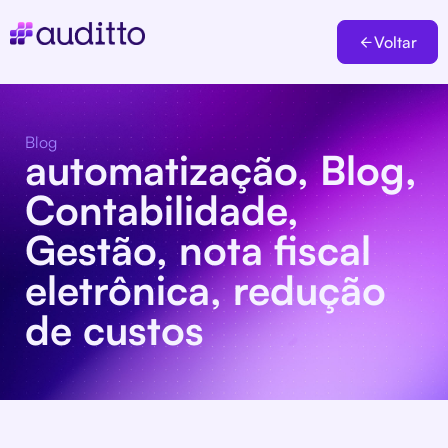
Voltar
Blog
automatização
,
Blog
,
Contabilidade
,
Gestão
,
nota fiscal
eletrônica
,
redução
de custos