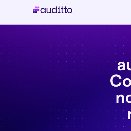
a
Co
no