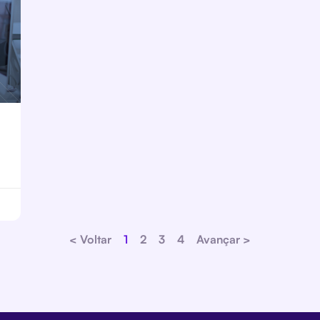
< Voltar
1
2
3
4
Avançar >