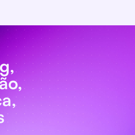
og
,
ão
,
ca
,
s