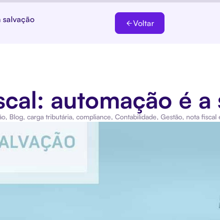
a salvação
Voltar
scal: automação é a 
ão
,
Blog
,
carga tributária
,
compliance
,
Contabilidade
,
Gestão
,
nota fiscal