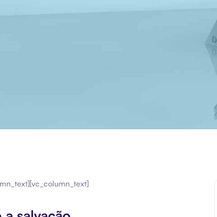
mn_text][vc_column_text]
 a salvação