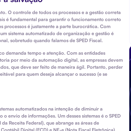
ato. O controle de todos os processos e a gestão correta
ais
é fundamental para garantir o funcionamento correto
s processos é justamente a parte burocrática. Com
, um
sistema automatizado de organização e gestão
é
cional, sobretudo quando falamos de
SPED Fiscal
.
sco demanda tempo e atenção. Com as entidades
toria por meio da automação digital, as empresas devem
dos, que deve ser feito de maneira ágil. Portanto, perder
ceitável para quem deseja alcançar o
sucesso
(e se
stemas automatizados na intenção de diminuir a
do o envio de informações. Um desses sistemas é o
SPED
l da Receita Federal), que abrange as áreas de
 Contábil Digital (ECD) e NF-e (Nota Fiscal Eletrônica),