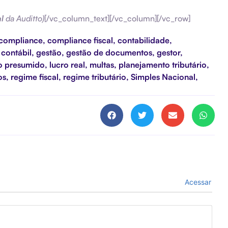
al
da Auditto)
[/vc_column_text][/vc_column][/vc_row]
compliance
,
compliance fiscal
,
contabilidade
,
contábil
,
gestão
,
gestão de documentos
,
gestor
,
o presumido
,
lucro real
,
multas
,
planejamento tributário
,
os
,
regime fiscal
,
regime tributário
,
Simples Nacional
,
Acessar