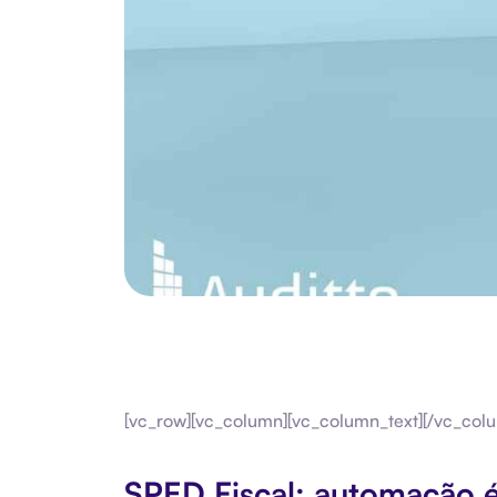
[vc_row][vc_column][vc_column_text][/vc_colu
SPED Fiscal: automação é